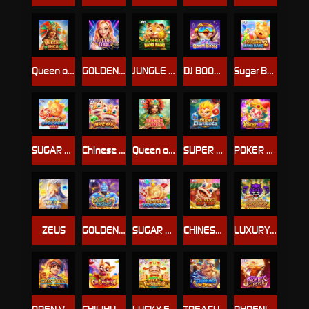
Queen of Inca 2
GOLDEN IDOL
JUNGLE BANG BANG
DJ BOOM BOOM
Sugar Bang Bang 2
SUGAR BANG BANG PLUS
Chinese New Year Moreways
Queen of Inca
SUPER ELEMENTS
POKER WIN 2
ZEUS
GOLDEN GENIE
SUGAR BANG BANG
CHINESE NEW YEAR
LUXURY GOLDEN PANTHER