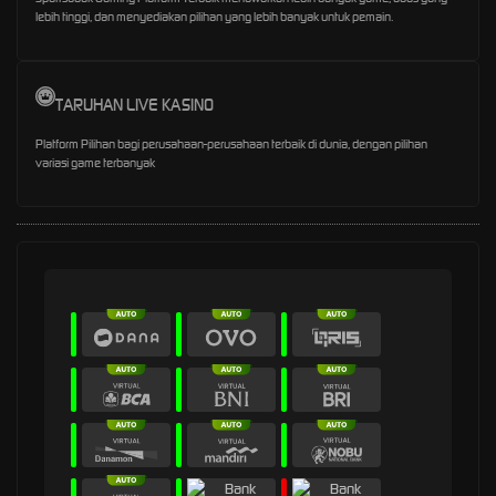
lebih tinggi, dan menyediakan pilihan yang lebih banyak untuk pemain.
TARUHAN LIVE KASINO
Platform Pilihan bagi perusahaan-perusahaan terbaik di dunia, dengan pilihan
variasi game terbanyak