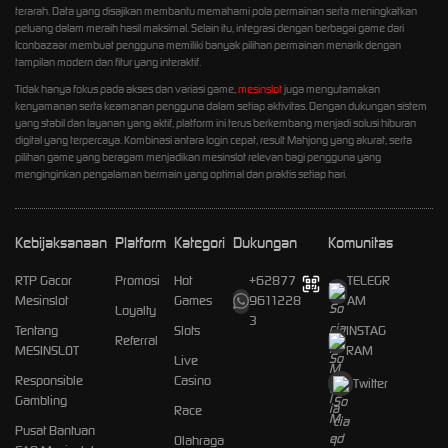
terarah. Data yang disajikan membantu memahami pola permainan serta meningkatkan
peluang dalam meraih hasil maksimal. Selain itu, integrasi dengan berbagai game dari
Iconbazaar membuat pengguna memiliki banyak pilihan permainan menarik dengan
tampilan modern dan fitur yang interaktif.
Tidak hanya fokus pada akses dan variasi game,
mesinslot
juga mengutamakan
kenyamanan serta keamanan pengguna dalam setiap aktivitas. Dengan dukungan sistem
yang stabil dan layanan yang aktif, platform ini terus berkembang menjadi solusi hiburan
digital yang terpercaya. Kombinasi antara login cepat, result Mahjong yang akurat, serta
pilihan game yang beragam menjadikan mesinslot relevan bagi pengguna yang
menginginkan pengalaman bermain yang optimal dan praktis setiap hari.
Kebijaksanaan
Platform
Kategori
Dukungan
Komunitas
RTP Gacor
Promosi
Hot
+62877
TELEGR
Mesinslot
Games
9611228
AM
Loyalty
3
Tentang
Slots
INSTAG
Referral
MESINSLOT
RAM
Live
Responsible
Casino
Twitter
Gambling
Race
Pusat Bantuan
Olahraga