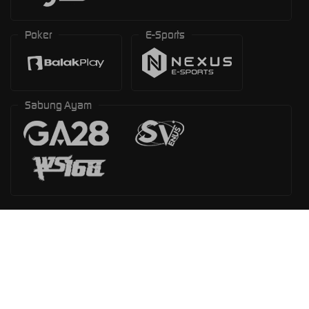
Poker
E-Sports
Sabung Ayam