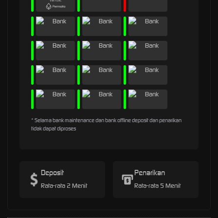
* Selama bank maintenance dan bank offline deposit dan penarikan
tidak dapat diproses
Deposit
Penarikan
Rata-rata 2 Menit
Rata-rata 5 Menit