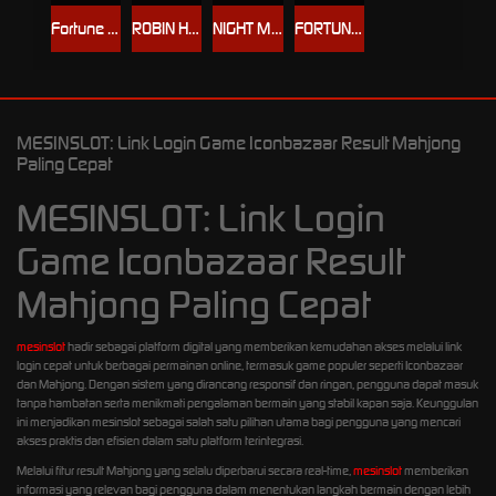
Fortune Money Boom
ROBIN HOOD
NIGHT MARKET 2
FORTUNE EGG
MESINSLOT: Link Login Game Iconbazaar Result Mahjong
Paling Cepat
MESINSLOT: Link Login
Game Iconbazaar Result
Mahjong Paling Cepat
mesinslot
hadir sebagai platform digital yang memberikan kemudahan akses melalui link
login cepat untuk berbagai permainan online, termasuk game populer seperti Iconbazaar
dan Mahjong. Dengan sistem yang dirancang responsif dan ringan, pengguna dapat masuk
tanpa hambatan serta menikmati pengalaman bermain yang stabil kapan saja. Keunggulan
ini menjadikan mesinslot sebagai salah satu pilihan utama bagi pengguna yang mencari
akses praktis dan efisien dalam satu platform terintegrasi.
Melalui fitur result Mahjong yang selalu diperbarui secara real-time,
mesinslot
memberikan
informasi yang relevan bagi pengguna dalam menentukan langkah bermain dengan lebih