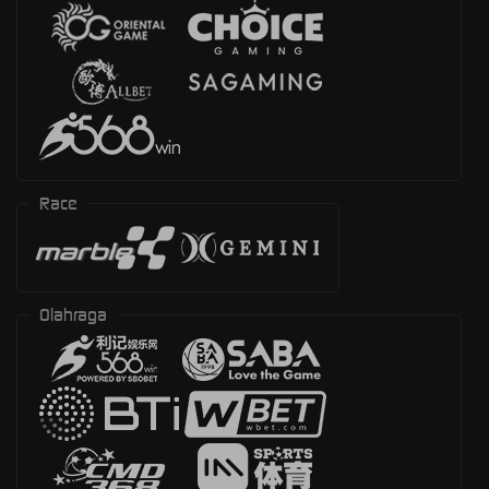
Race
Olahraga