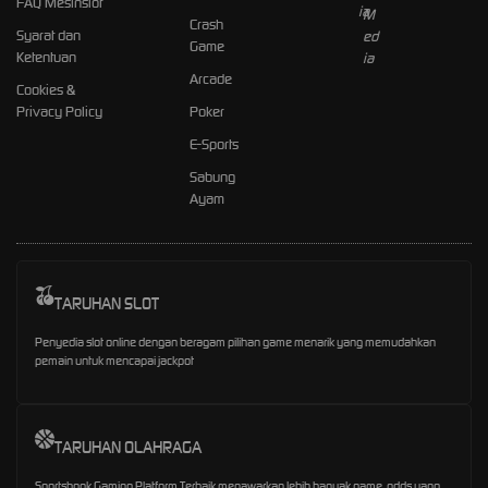
FAQ Mesinslot
Crash
Syarat dan
Game
Ketentuan
Arcade
Cookies &
Privacy Policy
Poker
E-Sports
Sabung
Ayam
TARUHAN SLOT
Penyedia slot online dengan beragam pilihan game menarik yang memudahkan
pemain untuk mencapai jackpot
TARUHAN OLAHRAGA
Sportsbook Gaming Platform Terbaik menawarkan lebih banyak game, odds yang