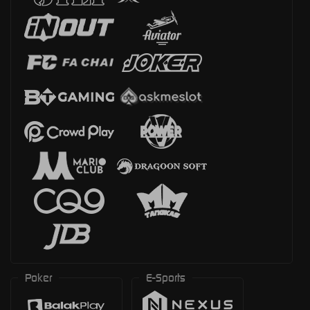
Poker
E-Sports