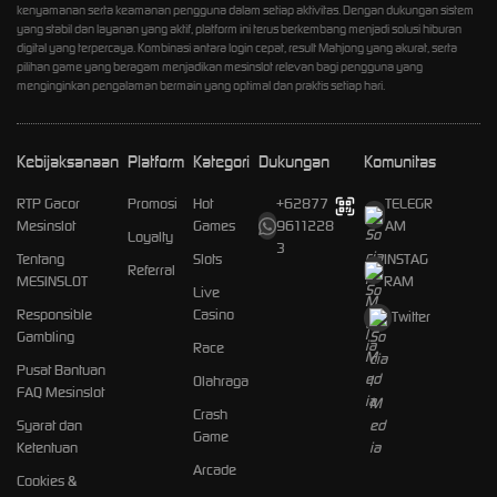
kenyamanan serta keamanan pengguna dalam setiap aktivitas. Dengan dukungan sistem
yang stabil dan layanan yang aktif, platform ini terus berkembang menjadi solusi hiburan
digital yang terpercaya. Kombinasi antara login cepat, result Mahjong yang akurat, serta
pilihan game yang beragam menjadikan mesinslot relevan bagi pengguna yang
menginginkan pengalaman bermain yang optimal dan praktis setiap hari.
Kebijaksanaan
Platform
Kategori
Dukungan
Komunitas
RTP Gacor
Promosi
Hot
+62877
TELEGR
Mesinslot
Games
9611228
AM
Loyalty
3
Tentang
Slots
INSTAG
Referral
MESINSLOT
RAM
Live
Responsible
Casino
Twitter
Gambling
Race
Pusat Bantuan
Olahraga
FAQ Mesinslot
Crash
Syarat dan
Game
Ketentuan
Arcade
Cookies &