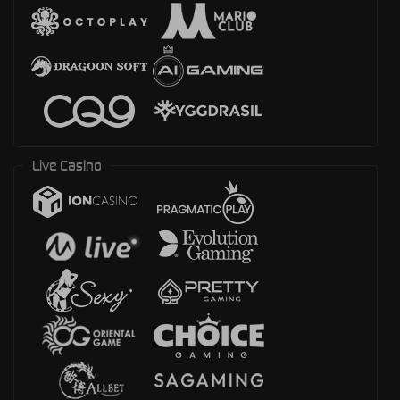
Live Casino