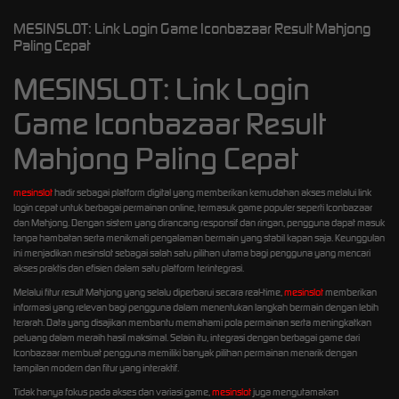
MESINSLOT: Link Login Game Iconbazaar Result Mahjong
Paling Cepat
MESINSLOT: Link Login
Game Iconbazaar Result
Mahjong Paling Cepat
mesinslot
hadir sebagai platform digital yang memberikan kemudahan akses melalui link
login cepat untuk berbagai permainan online, termasuk game populer seperti Iconbazaar
dan Mahjong. Dengan sistem yang dirancang responsif dan ringan, pengguna dapat masuk
tanpa hambatan serta menikmati pengalaman bermain yang stabil kapan saja. Keunggulan
ini menjadikan mesinslot sebagai salah satu pilihan utama bagi pengguna yang mencari
akses praktis dan efisien dalam satu platform terintegrasi.
Melalui fitur result Mahjong yang selalu diperbarui secara real-time,
mesinslot
memberikan
informasi yang relevan bagi pengguna dalam menentukan langkah bermain dengan lebih
terarah. Data yang disajikan membantu memahami pola permainan serta meningkatkan
peluang dalam meraih hasil maksimal. Selain itu, integrasi dengan berbagai game dari
Iconbazaar membuat pengguna memiliki banyak pilihan permainan menarik dengan
tampilan modern dan fitur yang interaktif.
Tidak hanya fokus pada akses dan variasi game,
mesinslot
juga mengutamakan