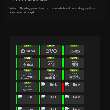
Platform Pilihan bagi perusahaan-perusahaan terbaik di dunia, dengan pilihan
variasi game terbanyak