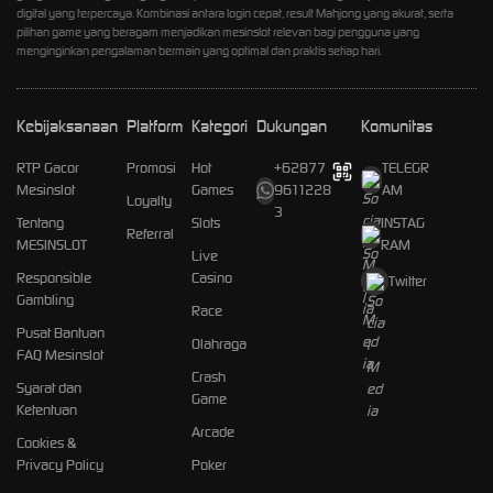
digital yang terpercaya. Kombinasi antara login cepat, result Mahjong yang akurat, serta
pilihan game yang beragam menjadikan mesinslot relevan bagi pengguna yang
menginginkan pengalaman bermain yang optimal dan praktis setiap hari.
Kebijaksanaan
Platform
Kategori
Dukungan
Komunitas
RTP Gacor
Promosi
Hot
+62877
TELEGR
Mesinslot
Games
9611228
AM
Loyalty
3
Tentang
Slots
INSTAG
Referral
MESINSLOT
RAM
Live
Responsible
Casino
Twitter
Gambling
Race
Pusat Bantuan
Olahraga
FAQ Mesinslot
Crash
Syarat dan
Game
Ketentuan
Arcade
Cookies &
Privacy Policy
Poker