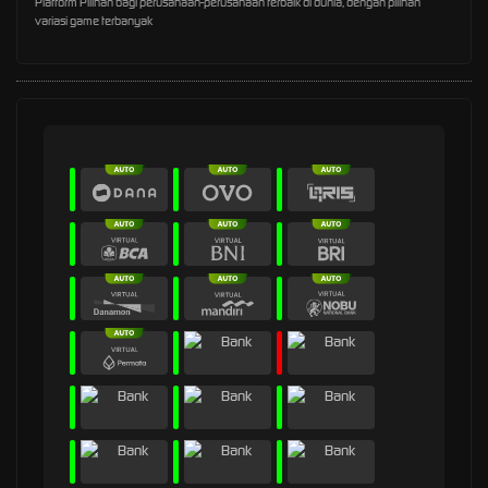
Platform Pilihan bagi perusahaan-perusahaan terbaik di dunia, dengan pilihan
variasi game terbanyak