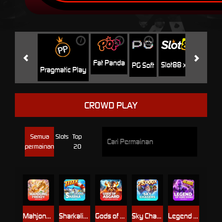
i
i
i
i
i
Facha
Fat Panda
Slot88 x PP
PG Soft
Pragmatic Play
CROWD PLAY
Semua
Slots
Top
permainan
20
Mahjong Frenzy
Sharkalicious
Gods of Asgard
Sky Chasers
Legend of King Kong