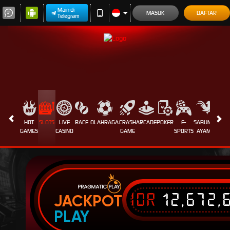
Main di
MASUK
DAFTAR
Telegram
HOT
SLOTS
LIVE
RACE
OLAHRAGA
CRASH
ARCADE
POKER
E-
SABUNG
PROM
GAMES
CASINO
GAME
SPORTS
AYAM
IDR
12,672,
JACKPOT
PLAY