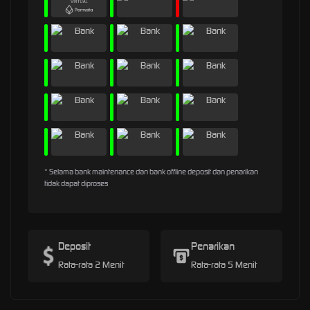
* Selama bank maintenance dan bank offline deposit dan penarikan
tidak dapat diproses
Deposit
Penarikan
Rata-rata 2 Menit
Rata-rata 5 Menit