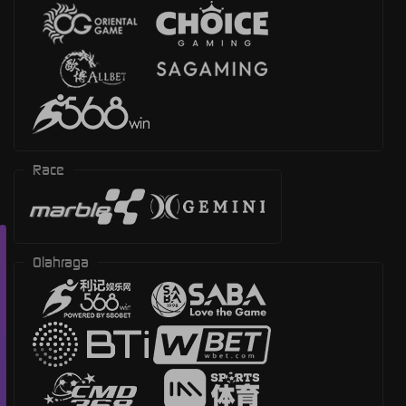
Race
Olahraga