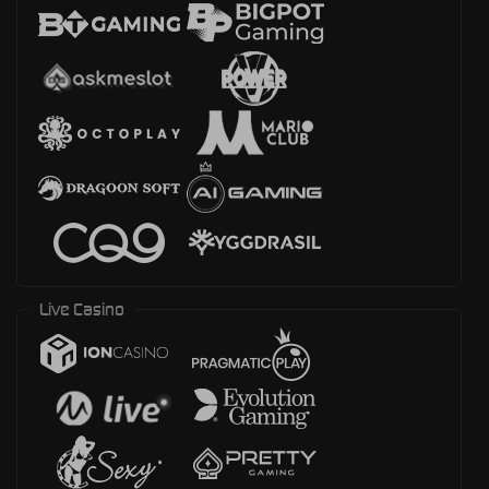
Live Casino