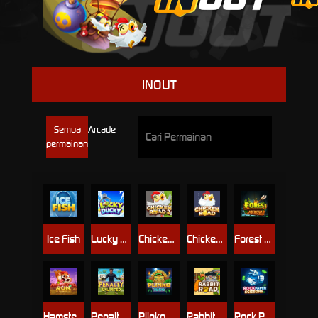
INOUT
Semua
Arcade
permainan
Ice Fish
Lucky Ducky
Chicken Road 2.0
Chicken Road
Forest Arrow
Hamster Run
Penalty Unlimited
Plinko Aztec
Rabbit Road
Rock Paper Scissors