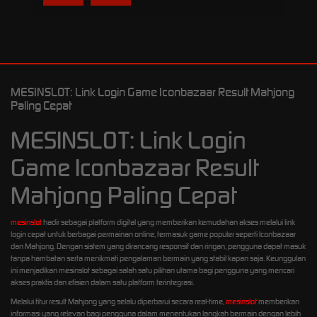
MESINSLOT: Link Login Game Iconbazaar Result Mahjong
Paling Cepat
MESINSLOT: Link Login
Game Iconbazaar Result
Mahjong Paling Cepat
mesinslot
hadir sebagai platform digital yang memberikan kemudahan akses melalui link
login cepat untuk berbagai permainan online, termasuk game populer seperti Iconbazaar
dan Mahjong. Dengan sistem yang dirancang responsif dan ringan, pengguna dapat masuk
tanpa hambatan serta menikmati pengalaman bermain yang stabil kapan saja. Keunggulan
ini menjadikan mesinslot sebagai salah satu pilihan utama bagi pengguna yang mencari
akses praktis dan efisien dalam satu platform terintegrasi.
Melalui fitur result Mahjong yang selalu diperbarui secara real-time,
mesinslot
memberikan
informasi yang relevan bagi pengguna dalam menentukan langkah bermain dengan lebih