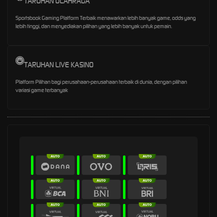
TARUHAN OLAHRAGA
Sportsbook Gaming Platform Terbaik menawarkan lebih banyak game, odds yang
lebih tinggi, dan menyediakan pilihan yang lebih banyak untuk pemain.
TARUHAN LIVE KASINO
Platform Pilihan bagi perusahaan-perusahaan terbaik di dunia, dengan pilihan
variasi game terbanyak