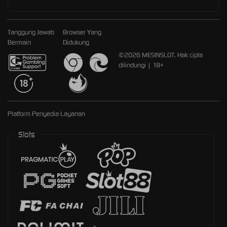
Tanggung Jawab
Browser Yang
Bermain
Didukung
©2026 MESINSLOT. Hak cipta
dilindungi | 18+
Platform Penyedia Layanan
Slots