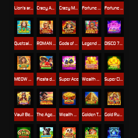
Lion's area
Crazy ATM
Crazy Money Rolling
Fortune Toto 4D
Fortune Horse
Quetzalcoatl
ROMAN WARRIOR2
Gods of Egypt
Legend of Aztec2
DISCO 777
MEOW DYNASTY
Fiesta de Mexicana
Super Ace
Wealth Rising 2
Super Clovers 2
Vault Beauty Thief
The Age Of Navigation
Wealth Rolling
Golden Temple2
Gold Rush Blast