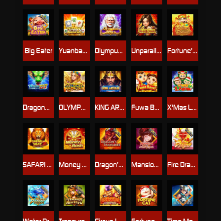
Big Eater
Yuanbao Mahjong
Olympus - Zeus
Unparalleled Phoenix Dynasty
Fortune's Treasure
Dragon777
OLYMPUS DEMETER
KING ARTHUR
Fuwa Baoxi
X'Mas LABUBU
SAFARI HEAT 2-MULTIPLY FUN
Money Rush
Dragon’s Treasures
Mansion Battle Royale
Fire Dragon