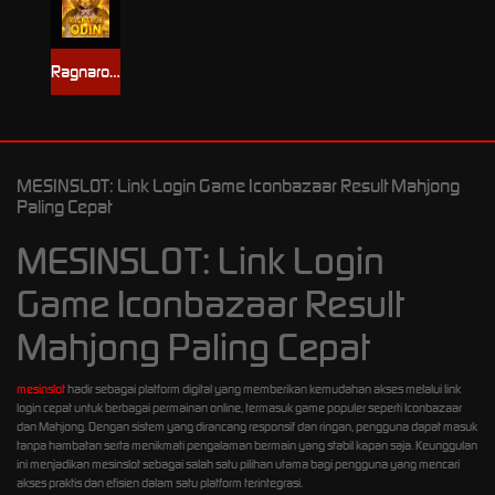
Ragnarok Odin
MESINSLOT: Link Login Game Iconbazaar Result Mahjong
Paling Cepat
MESINSLOT: Link Login
Game Iconbazaar Result
Mahjong Paling Cepat
mesinslot
hadir sebagai platform digital yang memberikan kemudahan akses melalui link
login cepat untuk berbagai permainan online, termasuk game populer seperti Iconbazaar
dan Mahjong. Dengan sistem yang dirancang responsif dan ringan, pengguna dapat masuk
tanpa hambatan serta menikmati pengalaman bermain yang stabil kapan saja. Keunggulan
ini menjadikan mesinslot sebagai salah satu pilihan utama bagi pengguna yang mencari
akses praktis dan efisien dalam satu platform terintegrasi.