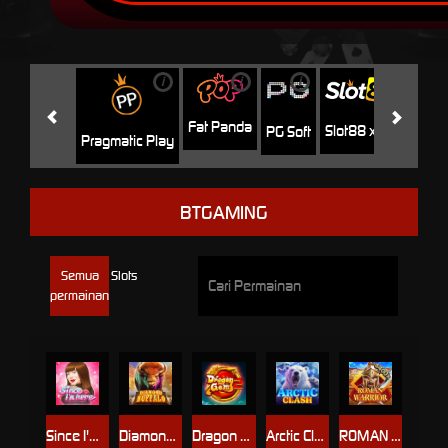
i
i
i
i
i
Facha
Fat Panda
Slot88 x PP
PG Soft
Pragmatic Play
BTGAMING
Semua
Slots
permainan
Since I'm here
Diamond buffalo
Dragon Gem2
Arctic Clash
ROMAN WARRIOR