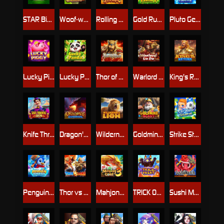
STAR Bingo
Woof-woof Paradise
Rolling Panda
Gold Rush Party
Pluto Gems
Lucky Piggy
Lucky Panda
Thor of Mars
Warlord Lu Bu
King's Return
Knife Throwing Show
Dragon's Expedition
Wilderness Lion
Goldmine Blast
Strike Storm
Penguin Smash
Thor vs Loki
Mahjong Gold 3
TRICK OR TREAT
Sushi Match