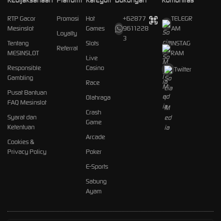
RTP Gacor
Promosi
Hot
+62877
TELEGR
Mesinslot
Games
9611228
AM
Loyalty
3
Tentang
Slots
INSTAG
Referral
MESINSLOT
RAM
Live
Responsible
Casino
Twitter
Gambling
Race
Pusat Bantuan
Olahraga
FAQ Mesinslot
Crash
Syarat dan
Game
Ketentuan
Arcade
Cookies &
Privacy Policy
Poker
E-Sports
Sabung
Ayam