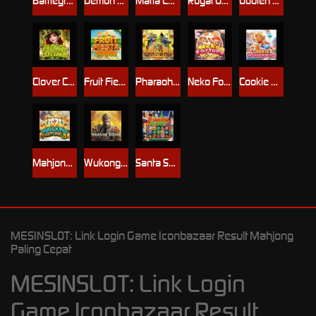
Battleground Infinity
Demon Slayer
Mafia Legends
Royal Gems
Godlen Wealth
Clover Cottage
Fruit Fiesta 1000
Pharaoh's Gold
Neko Fortune
Cookie Wonderland
Mahjong Fortune 3
Wukong Rising
Santa Spins
MESINSLOT: Link Login Game Iconbazaar Result Mahjong
Paling Cepat
MESINSLOT: Link Login
Game Iconbazaar Result