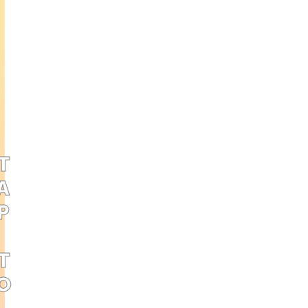
TO OPEN